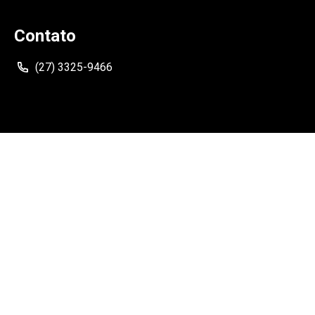
Contato
(27) 3325-9466
Siga
Como Chegar
Rua Neves Armond, 210, Ed. NewPort Center - Sala 304 -
Praia do Suá, Vitória - ES