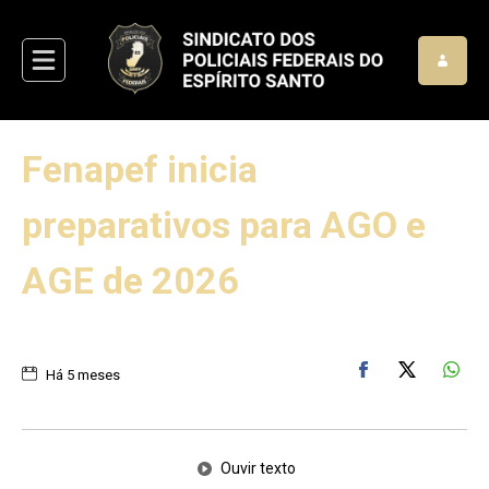
Fenapef inicia
preparativos para AGO e
AGE de 2026
Há 5 meses
Ouvir texto