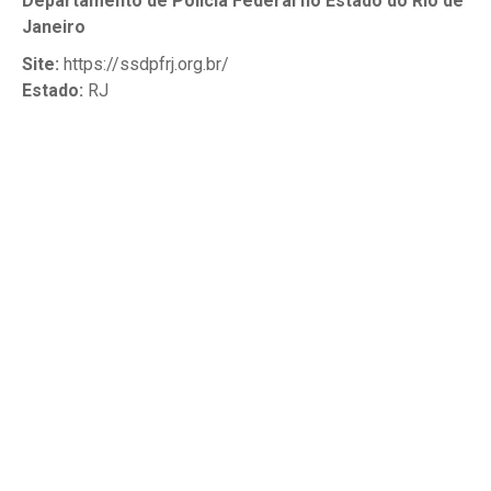
Departamento de Polícia Federal no Estado do Rio de
Janeiro
Site:
https://ssdpfrj.org.br/
Estado:
RJ