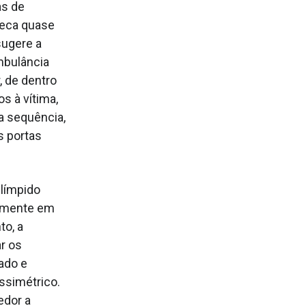
as de
reca quase
sugere a
mbulância
, de dentro
s à vítima,
a sequência,
s portas
 límpido
damente em
to, a
ar os
ado e
ssimétrico.
edor a