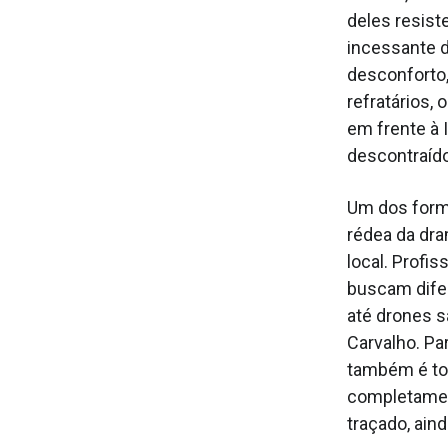
deles resist
incessante d
desconforto,
refratários,
em frente à 
descontraíd
Um dos form
rédea da dra
local. Profi
buscam dife
até drones s
Carvalho. Pa
também é to
completamen
traçado, ain