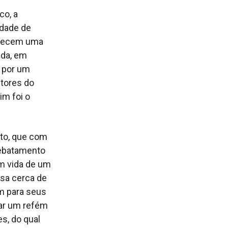
co, a
edade de
arecem uma
ida, em
o por um
itores do
im foi o
nto, que com
rebatamento
em vida de um
esa cerca de
m para seus
car um refém
s, do qual