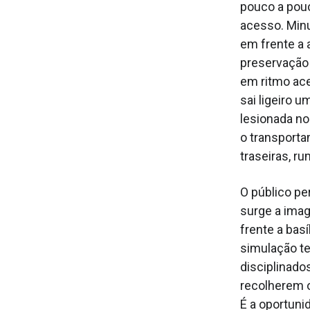
pouco a pou
acesso. Minu
em frente a 
preservação 
em ritmo ace
sai ligeiro 
lesionada no
o transporta
traseiras, ru
O público pe
surge a ima
frente a basí
simulação te
disciplinado
recolherem o
É a oportuni