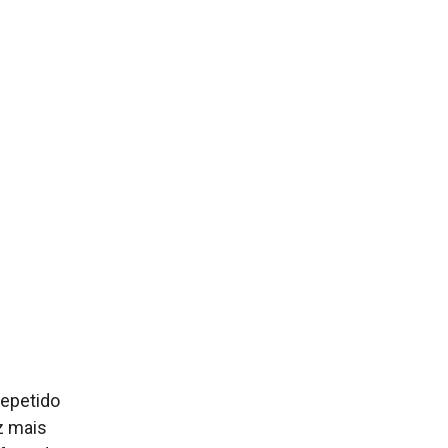
repetido
z mais