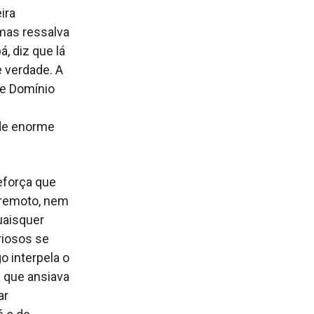
ira
 mas ressalva
, diz que lá
e verdade. A
de Domínio
de enorme
eforça que
 remoto, nem
uaisquer
riosos se
o interpela o
a que ansiava
ar