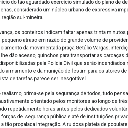
nício do tão aguardado exercício simulado do plano de d
fenas, considerado um núcleo urbano de expressiva imp
 região sul-mineira.
avança, os ponteiros indicam faltar apenas trinta minutos 
m pequeno atraso em razão do grande volume de providê
isolamento da movimentada praça Getúlio Vargas, interdiç
 lhe dão acesso, guinchos para transportar as carcaças 
isponibilizadas pela Polícia Civil que serão incendiados 
 do armamento e da munição de festim para os atores de
lista de tarefas parece ser inesgotável.
o realismo, prima-se pela segurança de todos, tudo pen
austivamente orientado pelos monitores ao longo de três
ado repetidamente horas antes pelos dedicados voluntár
 forças de segurança pública e até de instituições privad
a a tão propalada integração. A ruidosa plateia de popular