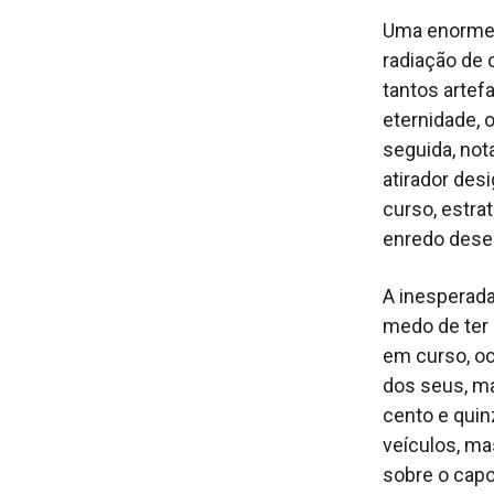
Uma enorme e
radiação de 
tantos arte
eternidade,
seguida, not
atirador des
curso, estra
enredo dese
A inesperad
medo de ter 
em curso, oc
dos seus, ma
cento e quin
veículos, ma
sobre o capo