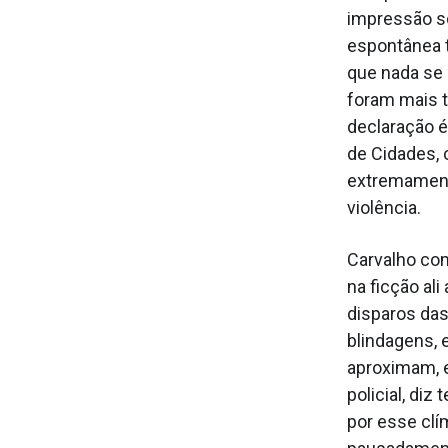
impressão s
espontânea t
que nada se 
foram mais t
declaração é
de Cidades,
extremament
violência.
Carvalho com
na ficção al
disparos das
blindagens, 
aproximam, e
policial, diz
por esse clí