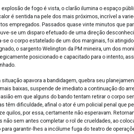
xplosão de fogo é vista, o clarão ilumina o espaço públi
calor é sentida na pele dos mais próximos, incrível a vari
fatos empregados. Passados quase vinte minutos que p
 ouve-se um disparo efetuado de uma direção desconhec
a-se o corpo estatelado de um dos marginais, foi atingid
ignado, o sargento Welington da PM mineira, um dos mon
tegicamente posicionado e capacitado para o intento, ass
nhado.
a situação apavora a bandidagem, quebra seu planejame
mais baixas, suspende de imediato a continuação do ar
asião em que alguns do bando tentam retirar o corpo s
s têm dificuldade, afinal o ator é um policial penal que p
ze quilos, por essa, certamente não esperavam. Retorna
s não sem antes completar o rol de crueldades, ao colo
 para garantir-lhes a incólume fuga do teatro de operaçõe