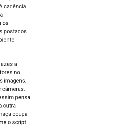
 A cadência
ca
a os
es postados
biente
vezes a
atores no
es imagens,
s câmeras,
 assim pensa
a outra
umaça ocupa
e o script