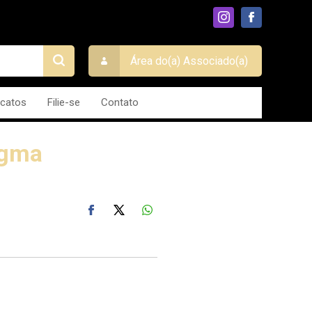
Área do(a) Associado(a)
icatos
Filie-se
Contato
igma