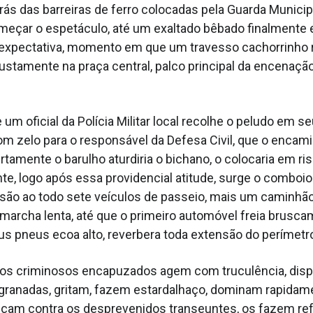
rás das barreiras de ferro colocadas pela Guarda Municipa
omeçar o espetáculo, até um exaltado bêbado finalmente
a expectativa, momento em que um travesso cachorrinho 
ustamente na praça central, palco principal da encenaçã
um oficial da Polícia Militar local recolhe o peludo em s
m zelo para o responsável da Defesa Civil, que o encam
ertamente o barulho aturdiria o bichano, o colocaria em ri
e, logo após essa providencial atitude, surge o comboi
 são ao todo sete veículos de passeio, mais um caminhão
rcha lenta, até que o primeiro automóvel freia brusca
us pneus ecoa alto, reverbera toda extensão do perímetr
 os criminosos encapuzados agem com truculência, disp
 granadas, gritam, fazem estardalhaço, dominam rapidam
nçam contra os desprevenidos transeuntes, os fazem re