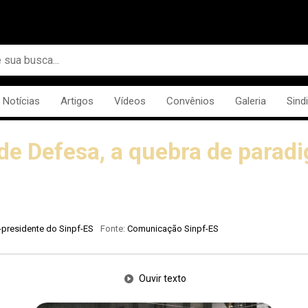
Notícias
Artigos
Vídeos
Convênios
Galeria
Sind
 de Defesa, a quebra de parad
e-presidente do Sinpf-ES
Fonte:
Comunicação Sinpf-ES
Ouvir texto