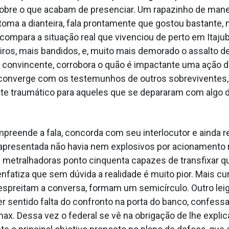
obre o que acabam de presenciar. Um rapazinho de mane
oma a dianteira, fala prontamente que gostou bastante,
compara a situação real que vivenciou de perto em Itajubá
iros, mais bandidos, e, muito mais demorado o assalto d
 convincente, corrobora o quão é impactante uma ação 
 converge com os testemunhos de outros sobreviventes,
e traumático para aqueles que se depararam com algo 
preende a fala, concorda com seu interlocutor e ainda r
i apresentada não havia nem explosivos por acionamento
 metralhadoras ponto cinquenta capazes de transfixar q
enfatiza que sem dúvida a realidade é muito pior. Mais cu
spreitam a conversa, formam um semicírculo. Outro leig
 ter sentido falta do confronto na porta do banco, confess
max. Dessa vez o federal se vê na obrigação de lhe explic