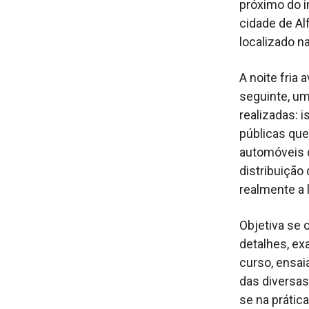
próximo do i
cidade de Al
localizado na
A noite fria 
seguinte, u
realizadas: 
públicas que
automóveis d
distribuição
realmente a 
Objetiva se 
detalhes, ex
curso, ensai
das diversas
se na prátic