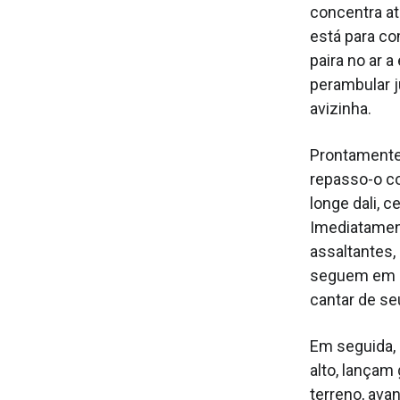
concentra at
está para c
paira no ar 
perambular j
avizinha.
Prontamente 
repasso-o co
longe dali, c
Imediatament
assaltantes,
seguem em ma
cantar de se
Em seguida,
alto, lançam
terreno, ava