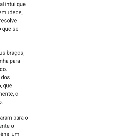
l intui que
 emudece,
resolve
o que se
eus braços,
inha para
sco.
o dos
, que
mente, o
o.
aram para o
ente o
féns, um