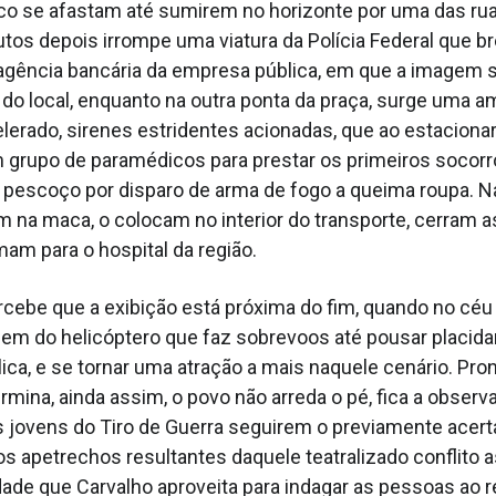
co se afastam até sumirem no horizonte por uma das ru
tos depois irrompe uma viatura da Polícia Federal que b
agência bancária da empresa pública, em que a imagem 
do local, enquanto na outra ponta da praça, surge uma a
lerado, sirenes estridentes acionadas, que ao estacionar
um grupo de paramédicos para prestar os primeiros socorro
 pescoço por disparo de arma de fogo a queima roupa. N
m na maca, o colocam no interior do transporte, cerram a
mam para o hospital da região.
rcebe que a exibição está próxima do fim, quando no céu
gem do helicóptero que faz sobrevoos até pousar placi
lica, e se tornar uma atração a mais naquele cenário. Pron
rmina, ainda assim, o povo não arreda o pé, fica a observ
s jovens do Tiro de Guerra seguirem o previamente acert
s apetrechos resultantes daquele teatralizado conflito a
dade que Carvalho aproveita para indagar as pessoas ao r