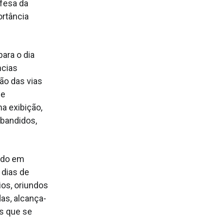
efesa da
ortância
para o dia
ncias
ão das vias
de
na exibição,
 bandidos,
sado em
 dias de
ios, oriundos
as, alcança-
es que se