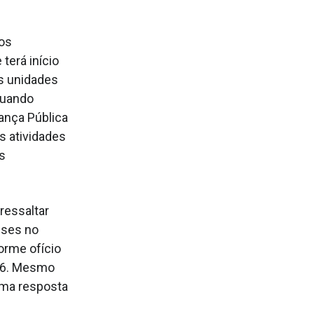
aos
terá início
as unidades
quando
ança Pública
s atividades
às
 ressaltar
eses no
orme ofício
.06. Mesmo
uma resposta