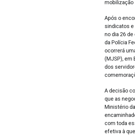
mobilização
Após o encon
sindicatos e
no dia 26 de
da Polícia F
ocorrerá uma
(MJSP), em B
dos servidor
comemorações
A decisão con
que as nego
Ministério d
encaminhado
com toda ess
efetiva à qu