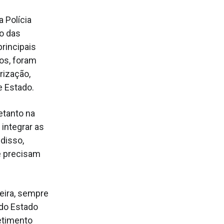
 Polícia
so das
rincipais
nos, foram
rização,
e Estado.
etanto na
integrar as
disso,
e precisam
leira, sempre
do Estado
etimento