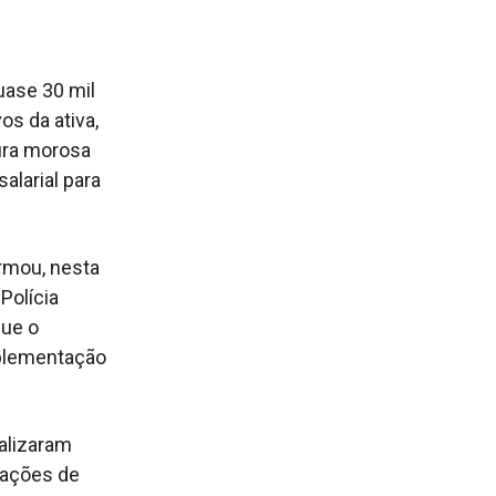
uase 30 mil
os da ativa,
ura morosa
alarial para
ormou, nesta
Polícia
que o
mplementação
ealizaram
s ações de