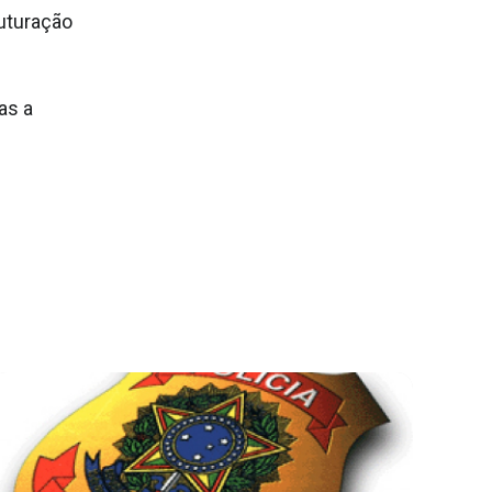
uturação
as a