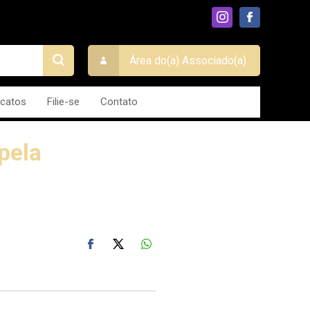
Área do(a) Associado(a)
icatos
Filie-se
Contato
pela