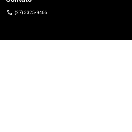
(27) 3325-9466
Siga
Como Chegar
Rua Neves Armond, 210, Ed. NewPort Center - Sala 304 -
Praia do Suá, Vitória - ES