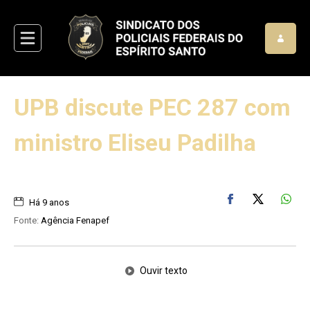
UPB discute PEC 287 com
ministro Eliseu Padilha
Há 9 anos
Fonte:
Agência Fenapef
Ouvir texto