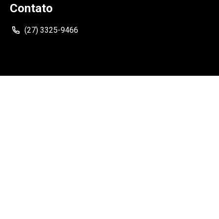
Contato
(27) 3325-9466
Siga
Como Chegar
Rua Neves Armond, 210, Ed. NewPort Center - Sala 304 -
Praia do Suá, Vitória - ES